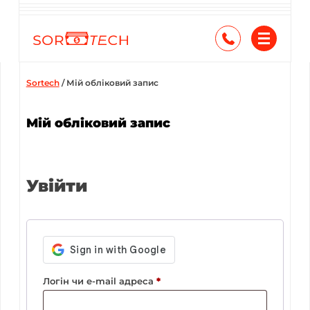
Skip
to
content
Sortech
/
Мій обліковий запис
Мій обліковий запис
Увійти
Обов’язкове
Логін чи e-mail адреса
*